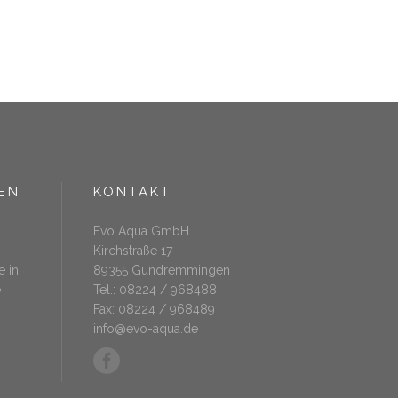
EN
KONTAKT
Evo Aqua GmbH
Kirchstraße 17
89355 Gundremmingen
Tel.: 08224 / 968488
Fax: 08224 / 968489
info@evo-aqua.de