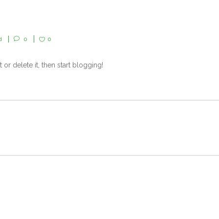
d
0
0
or delete it, then start blogging!